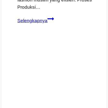
Produksi…
Dari
Selengkapnya
Konsep
Hingga
Proses
Produksi
Fashion
Muslim
yang
Efisien