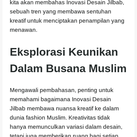
kita akan membahas Inovasi Desain Jilbab,
sebuah tren yang membawa sentuhan
kreatif untuk menciptakan penampilan yang
menawan.
Eksplorasi Keunikan
Dalam Busana Muslim
Mengawali pembahasan, penting untuk
memahami bagaimana Inovasi Desain
Jilbab membawa nuansa kreatif ke dalam
dunia fashion Muslim. Kreativitas tidak
hanya memunculkan variasi dalam desain,
tetapi juga memberikan ruang bagi setiap