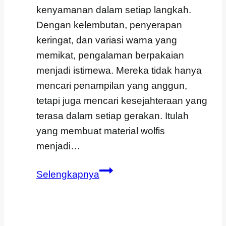
kenyamanan dalam setiap langkah.
Dengan kelembutan, penyerapan
keringat, dan variasi warna yang
memikat, pengalaman berpakaian
menjadi istimewa. Mereka tidak hanya
mencari penampilan yang anggun,
tetapi juga mencari kesejahteraan yang
terasa dalam setiap gerakan. Itulah
yang membuat material wolfis
menjadi…
Material
Selengkapnya
Wolfis
untuk
Gamis