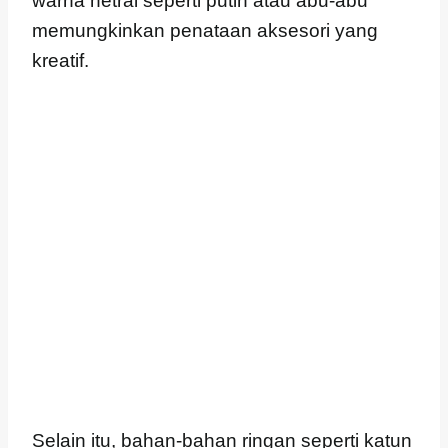
warna netral seperti putih atau abu-abu
memungkinkan penataan aksesori yang
kreatif.
Selain itu, bahan-bahan ringan seperti katun