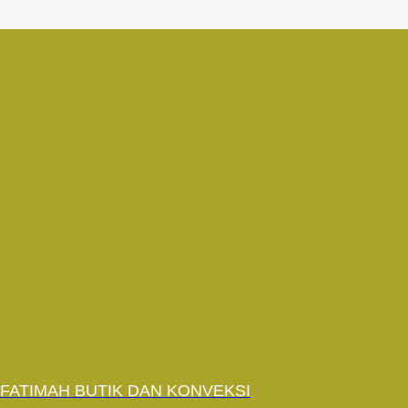
Skip
to
content
FATIMAH BUTIK DAN KONVEKSI