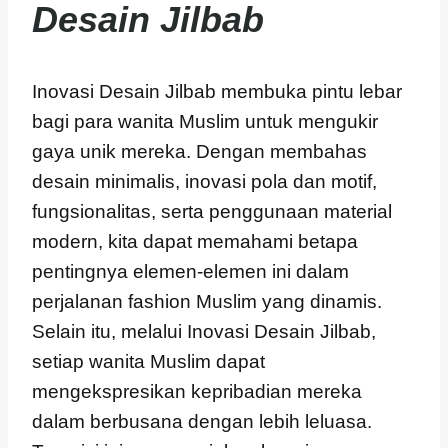
Desain Jilbab
Inovasi Desain Jilbab membuka pintu lebar
bagi para wanita Muslim untuk mengukir
gaya unik mereka. Dengan membahas
desain minimalis, inovasi pola dan motif,
fungsionalitas, serta penggunaan material
modern, kita dapat memahami betapa
pentingnya elemen-elemen ini dalam
perjalanan fashion Muslim yang dinamis.
Selain itu, melalui Inovasi Desain Jilbab,
setiap wanita Muslim dapat
mengekspresikan kepribadian mereka
dalam berbusana dengan lebih leluasa.