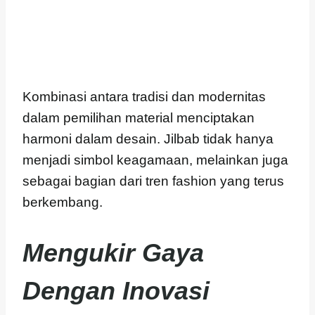
Kombinasi antara tradisi dan modernitas
dalam pemilihan material menciptakan
harmoni dalam desain. Jilbab tidak hanya
menjadi simbol keagamaan, melainkan juga
sebagai bagian dari tren fashion yang terus
berkembang.
Mengukir Gaya
Dengan Inovasi