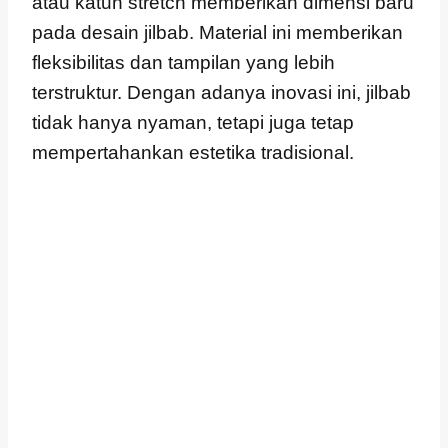
atau katun stretch memberikan dimensi baru
pada desain jilbab. Material ini memberikan
fleksibilitas dan tampilan yang lebih
terstruktur. Dengan adanya inovasi ini, jilbab
tidak hanya nyaman, tetapi juga tetap
mempertahankan estetika tradisional.