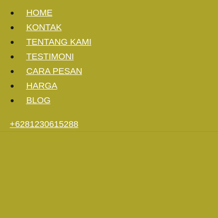
HOME
KONTAK
TENTANG KAMI
TESTIMONI
CARA PESAN
HARGA
BLOG
+6281230615288
Produk
Inovasi Desain