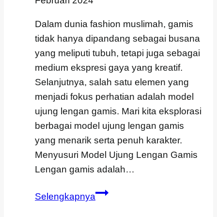
Februari 2024
Dalam dunia fashion muslimah, gamis
tidak hanya dipandang sebagai busana
yang meliputi tubuh, tetapi juga sebagai
medium ekspresi gaya yang kreatif.
Selanjutnya, salah satu elemen yang
menjadi fokus perhatian adalah model
ujung lengan gamis. Mari kita eksplorasi
berbagai model ujung lengan gamis
yang menarik serta penuh karakter.
Menyusuri Model Ujung Lengan Gamis
Lengan gamis adalah…
Model
Selengkapnya
Ujung