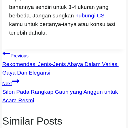
bahannya sendiri untuk 3-4 ukuran yang
berbeda. Jangan sungkan
hubungi CS
kamu untuk bertanya-tanya atau konsultasi
terlebih dahulu.
Navigasi
Previous
Rekomendasi Jenis-Jenis Abaya Dalam Variasi
Pos
Gaya Dan Elegansi
Next
Sifon Pada Rangkap Gaun yang Anggun untuk
Acara Resmi
Similar Posts