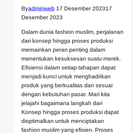
By
adminweb
17 Desember 2023
17
Desember 2023
Dalam dunia fashion muslim, perjalanan
dari konsep hingga proses produksi
memainkan peran penting dalam
menentukan kesuksesan suatu merek.
Efisiensi dalam setiap tahapan dapat
menjadi kunci untuk menghadirkan
produk yang berkualitas dan sesuai
dengan kebutuhan pasar. Mari kita
jelajahi bagaimana langkah dari
Konsep hingga proses produksi dapat
dioptimalkan untuk menciptakan
fashion muslim yang efisien. Proses