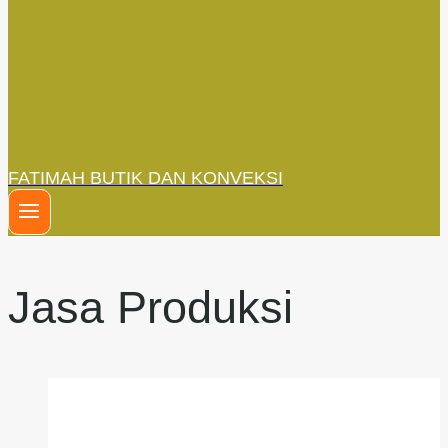
FATIMAH BUTIK DAN KONVEKSI
Jasa Produksi