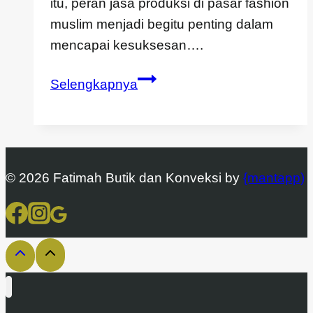
itu, peran jasa produksi di pasar fashion
muslim menjadi begitu penting dalam
mencapai kesuksesan….
Peluang
Selengkapnya
dan
Tantangan
Jasa
Produksi
© 2026 Fatimah Butik dan Konveksi by
{mantapp)
Fashion
Muslim