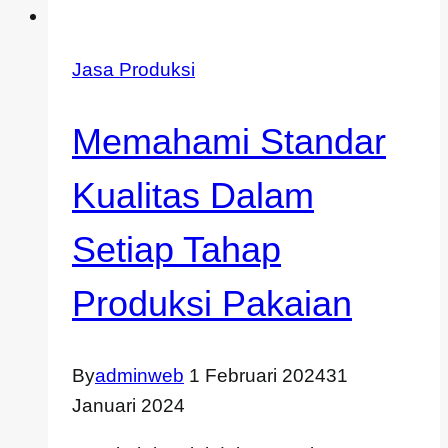
Jasa Produksi
Memahami Standar
Kualitas Dalam
Setiap Tahap
Produksi Pakaian
By
adminweb
1 Februari 2024
31
Januari 2024