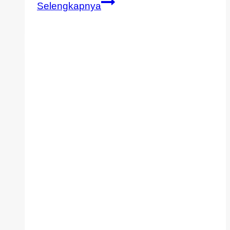
Tips
Selengkapnya
Mengukur
Badan
untuk
Pola
Jahitan
yang
Pas