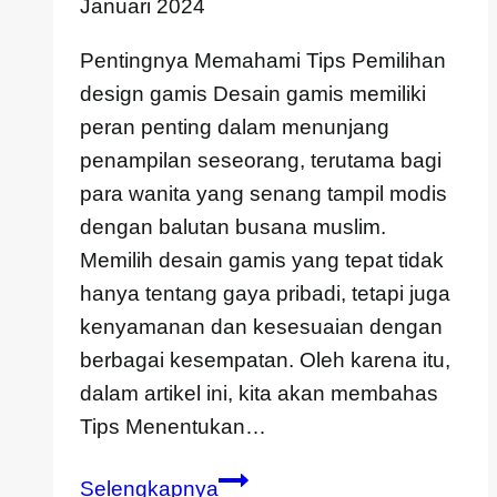
Januari 2024
Pentingnya Memahami Tips Pemilihan
design gamis Desain gamis memiliki
peran penting dalam menunjang
penampilan seseorang, terutama bagi
para wanita yang senang tampil modis
dengan balutan busana muslim.
Memilih desain gamis yang tepat tidak
hanya tentang gaya pribadi, tetapi juga
kenyamanan dan kesesuaian dengan
berbagai kesempatan. Oleh karena itu,
dalam artikel ini, kita akan membahas
Tips Menentukan…
Tips
Selengkapnya