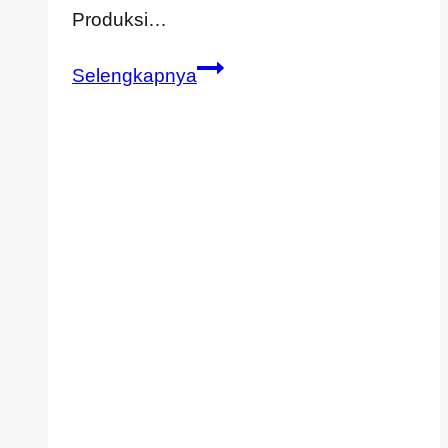
Produksi…
Dari
Selengkapnya
Konsep
Hingga
Proses
Produksi
Fashion
Muslim
yang
Efisien