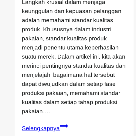
Langkah krusial dalam menjaga
keunggulan dan kepuasan pelanggan
adalah memahami standar kualitas
produk. Khususnya dalam industri
pakaian, standar kualitas produk
menjadi penentu utama keberhasilan
suatu merek. Dalam artikel ini, kita akan
merinci pentingnya standar kualitas dan
menjelajahi bagaimana hal tersebut
dapat diwujudkan dalam setiap fase
produksi pakaian, memahami standar
kualitas dalam setiap tahap produksi
pakaian….
Memahami
Selengkapnya
Standar