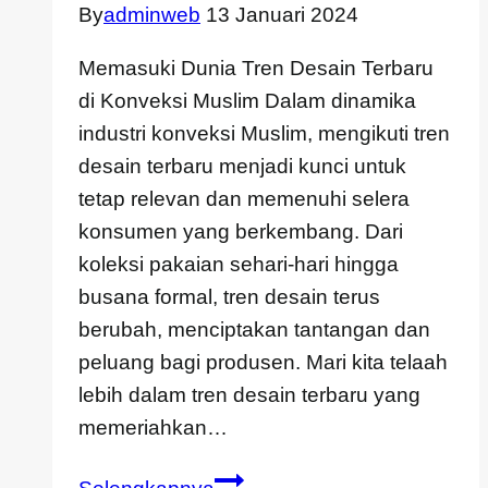
By
adminweb
13 Januari 2024
Memasuki Dunia Tren Desain Terbaru
di Konveksi Muslim Dalam dinamika
industri konveksi Muslim, mengikuti tren
desain terbaru menjadi kunci untuk
tetap relevan dan memenuhi selera
konsumen yang berkembang. Dari
koleksi pakaian sehari-hari hingga
busana formal, tren desain terus
berubah, menciptakan tantangan dan
peluang bagi produsen. Mari kita telaah
lebih dalam tren desain terbaru yang
memeriahkan…
Tren