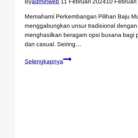
By
adminweb
11 Februari 2024
10 Februari
Memahami Perkembangan Pilihan Baju Musl
menggabungkan unsur tradisional dengan g
menghasilkan beragam opsi busana bagi pri
dan casual. Seiring…
Pilihan
Selengkapnya
Baju
Muslim
Pria
Yang
Nyaman
dan
Praktis
Untuk