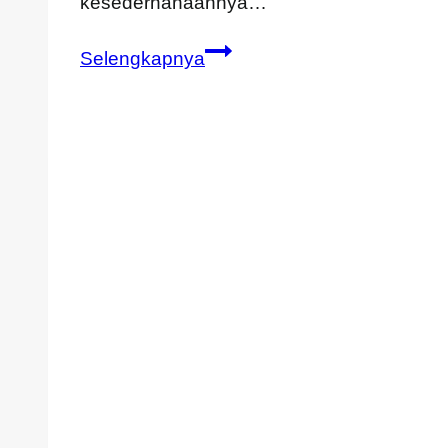
kesederhanaannya…
Cara
Selengkapnya
Memadukan
Tunik
untuk
Tampilan
yang
Lebih
Menarik