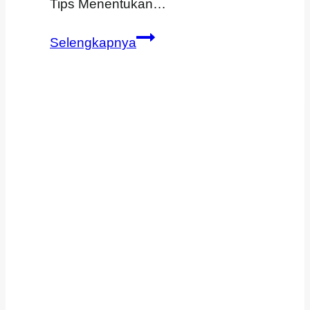
Tips Menentukan…
Tips
Selengkapnya
Menentukan
Design
Gamis
Yang
Tepat