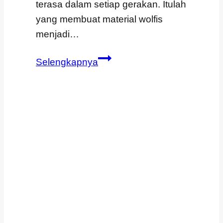
terasa dalam setiap gerakan. Itulah
yang membuat material wolfis
menjadi…
Material
Selengkapnya
Wolfis
untuk
Gamis
Kenyamanan
dalam
Setiap
Langkah